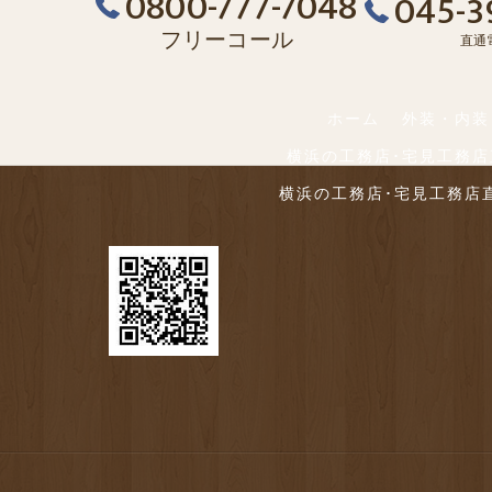
0800-777-7048
045-3
フリーコール
直通
ホーム
外装・内装
横浜の工務店･宅見工務
横浜の工務店･宅見工務店