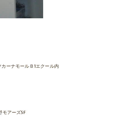
 トツカーナモールＢ1エクール内
）
大野モアーズ5F