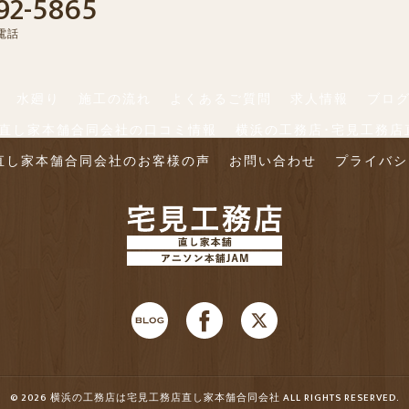
92-5865
電話
水廻り
施工の流れ
よくあるご質問
求人情報
ブロ
店直し家本舗合同会社の口コミ情報
横浜の工務店･宅見工務店
直し家本舗合同会社のお客様の声
お問い合わせ
プライバシ
© 2026 横浜の工務店は宅見工務店直し家本舗合同会社 ALL RIGHTS RESERVED.