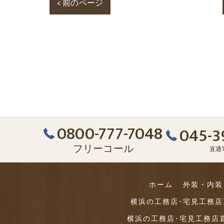
< 前のページ
0800-777-7048
045-3
フリーコール
直通
ホーム
外装・内装
横浜の工務店･宅見工務
横浜の工務店･宅見工務店