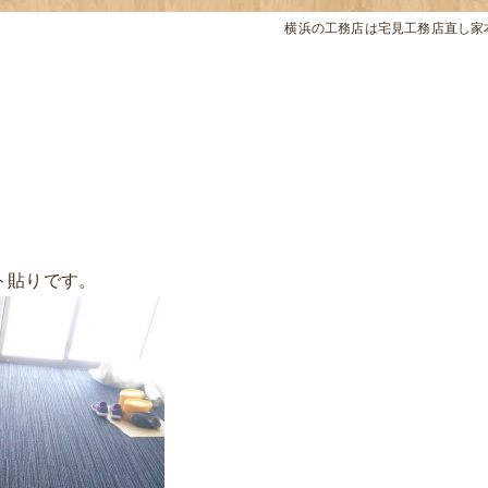
横浜の工務店は宅見工務店直し家
ト貼りです。