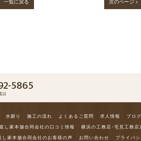
一覧に戻る
次のページ >
92-5865
電話
水廻り
施工の流れ
よくあるご質問
求人情報
ブロ
店直し家本舗合同会社の口コミ情報
横浜の工務店･宅見工務店
直し家本舗合同会社のお客様の声
お問い合わせ
プライバシ