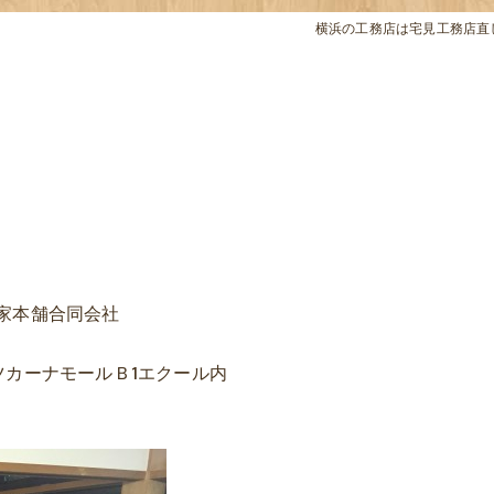
横浜の工務店は宅見工務店直
し家本舗合同会社
 トツカーナモールＢ1エクール内