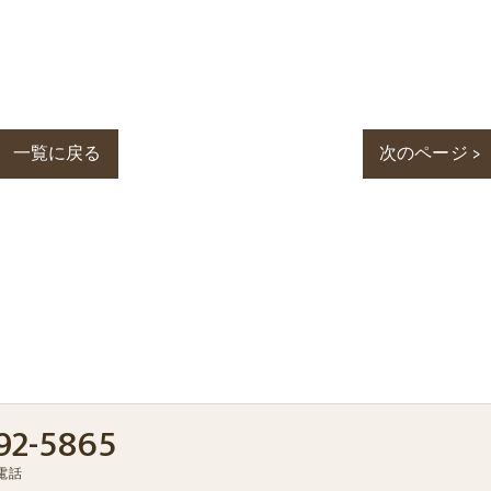
一覧に戻る
次のページ >
92-5865
電話