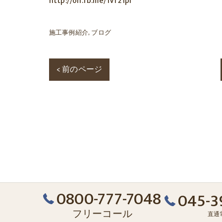
http://on.fb.me/1Vf21pi
施工事例紹介
ブログ
< 前のページ
0800-777-7048
045-3
フリーコール
直通