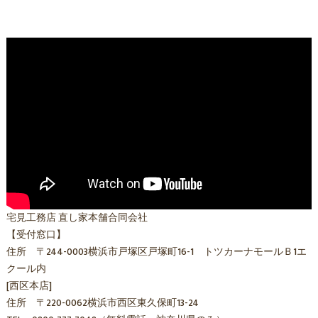
宅見工務店 直し家本舗合同会社
【受付窓口】
住所 〒244-0003横浜市戸塚区戸塚町16-1 トツカーナモールＢ1エ
クール内
[西区本店]
住所 〒220-0062横浜市西区東久保町13-24