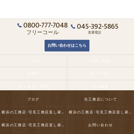
0800-777-7048
045-392-5865
フリーコール
直通電話
お問い合わせはこちら
ホーム
外装・内装
水廻り
施工の流れ
よくあるご質問
求人情報
ブログ
当工務店について
横浜の工務店･宅見工務店直し家本舗合同会社の口コミ情報
横浜の工務店･宅見工務店直し家本舗合同会社の評判
横浜の工務店･宅見工務店直し家本舗合同会社のお客様の声
お問い合わせ