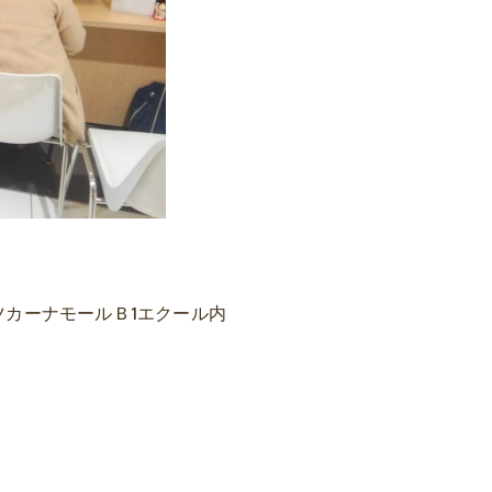
 トツカーナモールＢ1エクール内
）