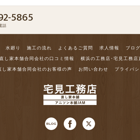
92-5865
電話
水廻り
施工の流れ
よくあるご質問
求人情報
ブロ
店直し家本舗合同会社の口コミ情報
横浜の工務店･宅見工務店
直し家本舗合同会社のお客様の声
お問い合わせ
プライバシ