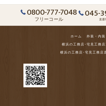
0800-777-7048
045-3
フリーコール
直通
ホーム
外装・内装
横浜の工務店･宅見工務
横浜の工務店･宅見工務店