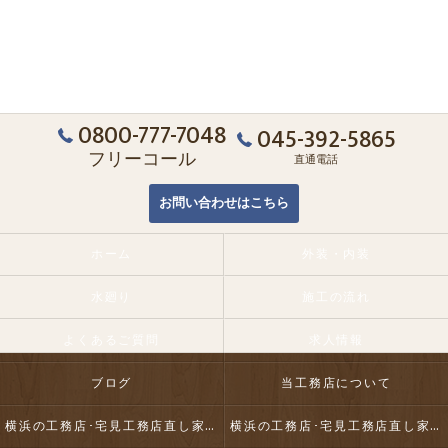
0800-777-7048
045-392-5865
フリーコール
直通電話
お問い合わせはこちら
ホーム
外装・内装
水廻り
施工の流れ
よくあるご質問
求人情報
ブログ
当工務店について
横浜の工務店･宅見工務店直し家本舗合同会社の口コミ情報
横浜の工務店･宅見工務店直し家本舗合同会社の評判