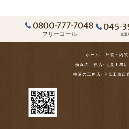
0800-777-7048
045-3
フリーコール
直通
ホーム
外装・内装
横浜の工務店･宅見工務
横浜の工務店･宅見工務店