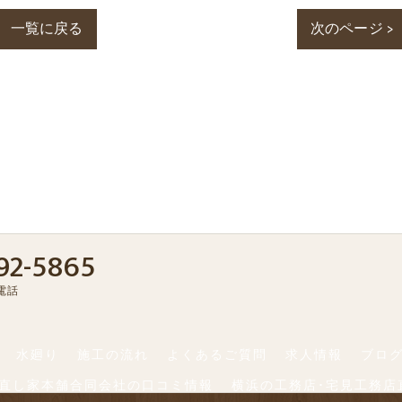
一覧に戻る
次のページ >
92-5865
電話
水廻り
施工の流れ
よくあるご質問
求人情報
ブロ
店直し家本舗合同会社の口コミ情報
横浜の工務店･宅見工務店