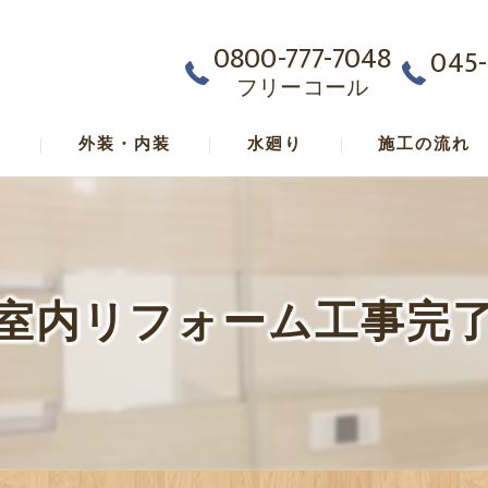
0800-777-7048
045-
フリーコール
ム
外装・内装
水廻り
施工の流れ
室内リフォーム工事完