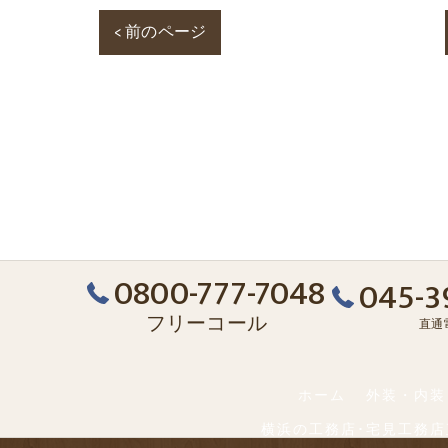
< 前のページ
0800-777-7048
045-3
フリーコール
直通
ホーム
外装・内装
横浜の工務店･宅見工務