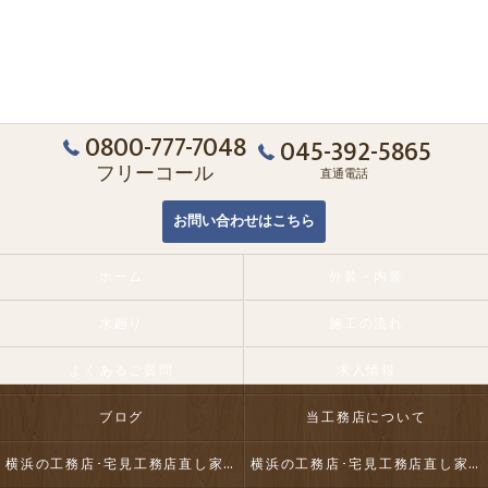
0800-777-7048
045-392-5865
フリーコール
直通電話
お問い合わせはこちら
ホーム
外装・内装
水廻り
施工の流れ
よくあるご質問
求人情報
ブログ
当工務店について
横浜の工務店･宅見工務店直し家本舗合同会社の口コミ情報
横浜の工務店･宅見工務店直し家本舗合同会社の評判