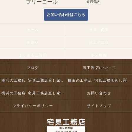
フリーコール
直通電話
お問い合わせはこちら
ホーム
外装・内装
水廻り
施工の流れ
よくあるご質問
求人情報
ブログ
当工務店について
横浜の工務店･宅見工務店直し家本舗合同会社の口コミ情報
横浜の工務店･宅見工務店直し家本舗合同会社の評判
横浜の工務店･宅見工務店直し家本舗合同会社のお客様の声
お問い合わせ
プライバシーポリシー
サイトマップ