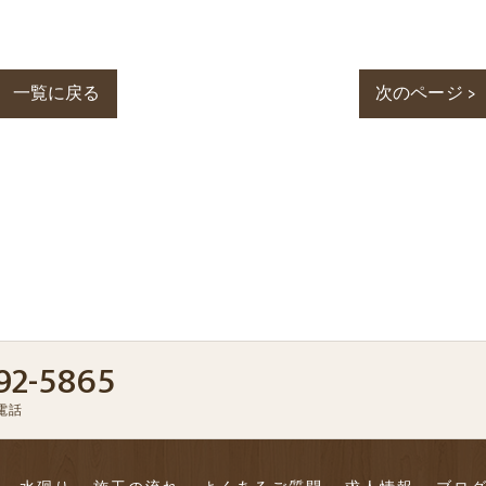
一覧に戻る
次のページ >
92-5865
電話