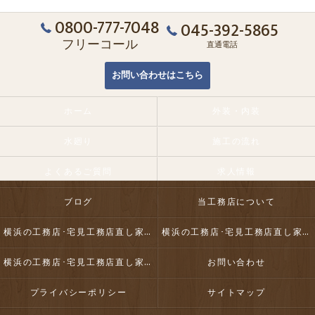
0800-777-7048
045-392-5865
フリーコール
直通電話
お問い合わせはこちら
ホーム
外装・内装
水廻り
施工の流れ
よくあるご質問
求人情報
ブログ
当工務店について
横浜の工務店･宅見工務店直し家本舗合同会社の口コミ情報
横浜の工務店･宅見工務店直し家本舗合同会社の評判
横浜の工務店･宅見工務店直し家本舗合同会社のお客様の声
お問い合わせ
プライバシーポリシー
サイトマップ